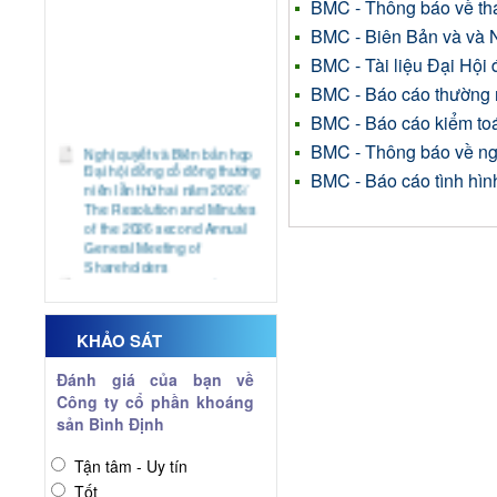
BMC - Thông báo về tha
BMC - Biên Bản và va
BMC - Tài liệu Đại Hô
BMC - Báo cáo thường
BMC - Báo cáo kiểm t
Nghị quyết và Biên bản họp
BMC - Thông báo về nga
Đại hội đồng cổ đông thường
BMC - Báo cáo tình hình
niên lần thứ hai năm 2026/
The Resolution and Minutes
of the 2026 second Annual
General Meeting of
Shareholders
Báo cáo tình hình quản trị
công ty 6 tháng đầu năm
2026/ Report on Corporate
Governance the first half of
KHẢO SÁT
2026
Báo cáo tài chính quý 2 năm
Đánh giá của bạn về
2026
Công ty cổ phần khoáng
Financial Statements for the
sản Bình Định
2nd Quarter of 2026
Giải trình biến động kết quả
kinh doanh Quý 2 năm 2026/
Tận tâm - Uy tín
The explanatory document
Tốt