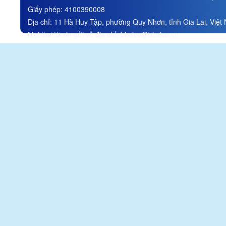
Stock Company
Giấy phép:
4100390008
Đính chính thông tin trong tài
Địa chỉ:
11 Hà Huy Tập, phường Quy Nhơn, tỉnh Gia Lai, Việt
liệu ĐHĐCĐ thường niên
năm 2026/ Correction of
Mọi thư từ xin gửi về địa chỉ:
bimico@bimico.vn
information in the 2026
Annual General Meeting of
Shareholders materials