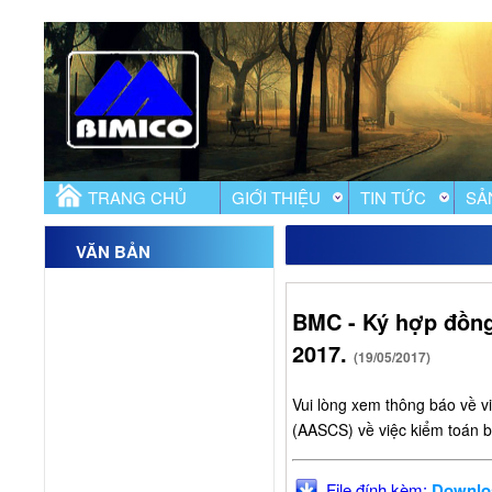
TRANG CHỦ
GIỚI THIỆU
TIN TỨC
SẢ
VĂN BẢN
BMC - Ký hợp đồng
2017.
(19/05/2017)
Vui lòng xem thông báo về v
(AASCS) về việc kiểm toán b
File đính kèm:
Downlo