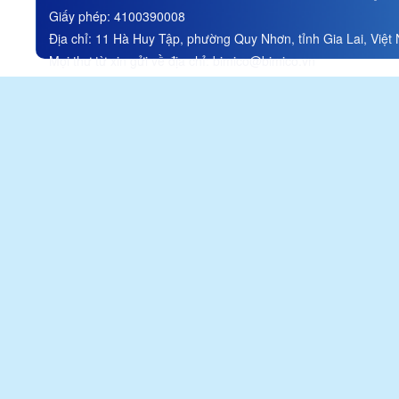
Stock Company
Giấy phép:
4100390008
Đính chính thông tin trong tài
Địa chỉ:
11 Hà Huy Tập, phường Quy Nhơn, tỉnh Gia Lai, Việt
liệu ĐHĐCĐ thường niên
năm 2026/ Correction of
Mọi thư từ xin gửi về địa chỉ:
bimico@bimico.vn
information in the 2026
Annual General Meeting of
Shareholders materials