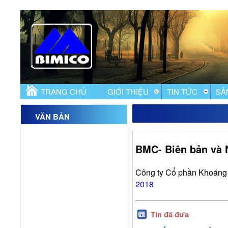
TRANG CHỦ
GIỚI THIỆU
TIN TỨC
SẢ
VĂN BẢN
BMC- Biên bản và
Công ty Cổ phần Khoáng 
2018
Tin đã đưa