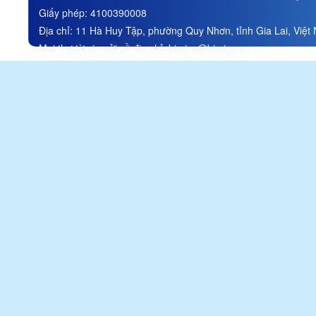
Stock Company
Giấy phép:
4100390008
Đính chính thông tin trong tài
liệu ĐHĐCĐ thường niên
Địa chỉ:
11 Hà Huy Tập, phường Quy Nhơn, tỉnh Gia Lai, Việt
năm 2026/ Correction of
Mọi thư từ xin gửi về địa chỉ:
bimico@bimico.vn
information in the 2026
Annual General Meeting of
Shareholders materials