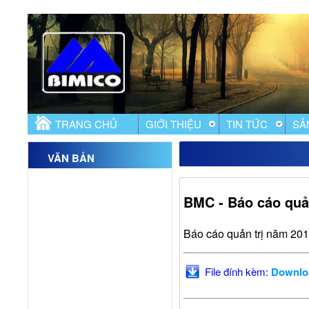
TRANG CHỦ
GIỚI THIỆU
TIN TỨC
SẢ
VĂN BẢN
BMC - Báo cáo quả
Báo cáo quản trị năm 201
File đính kèm:
Downlo