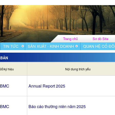
Trang chủ
Sơ đồ Site
TIN TỨC
SẢN XUẤT - KINH DOANH
QUAN HỆ CỔ Đ
 BẢN
Số/ký hiệu
Nội dung trích yếu
-BMC
Annual Report 2025
-BMC
Báo cáo thường niên năm 2025