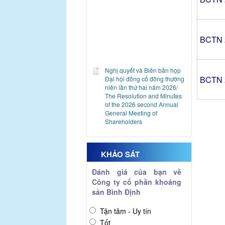
BCTN 
Nghị quyết và Biên bản họp
Đại hội đồng cổ đông thường
BCTN 
niên lần thứ hai năm 2026/
The Resolution and Minutes
of the 2026 second Annual
General Meeting of
Shareholders
Báo cáo tình hình quản trị
công ty 6 tháng đầu năm
2026/ Report on Corporate
Governance the first half of
KHẢO SÁT
2026
Báo cáo tài chính quý 2 năm
Đánh giá của bạn về
2026
Công ty cổ phần khoáng
Financial Statements for the
sản Bình Định
2nd Quarter of 2026
Giải trình biến động kết quả
kinh doanh Quý 2 năm 2026/
Tận tâm - Uy tín
The explanatory document
Tốt