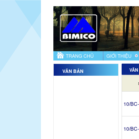
TRANG CHỦ
GIỚI THIỆU
VĂN
VĂN BẢN
10/BC
10/BC