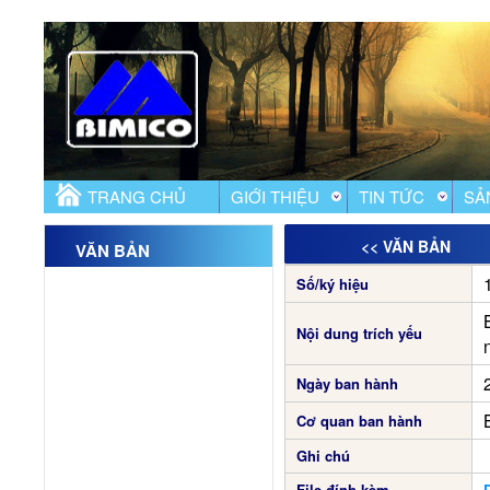
TRANG CHỦ
GIỚI THIỆU
TIN TỨC
SẢ
<< VĂN BẢN
VĂN BẢN
Số/ký hiệu
Nội dung trích yếu
Ngày ban hành
Cơ quan ban hành
Ghi chú
File đính kèm