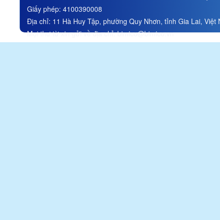
Stock Company
Giấy phép:
4100390008
Đính chính thông tin trong tài
Địa chỉ:
11 Hà Huy Tập, phường Quy Nhơn, tỉnh Gia Lai, Việt
liệu ĐHĐCĐ thường niên
năm 2026/ Correction of
Mọi thư từ xin gửi về địa chỉ:
bimico@bimico.vn
information in the 2026
Annual General Meeting of
Shareholders materials